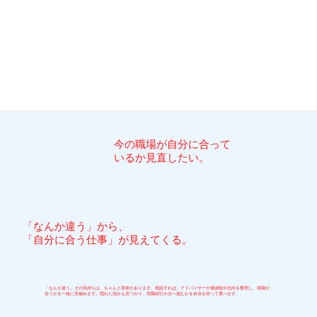
​今の職場が自分に合って
いるか見直したい。
「なんか違う」から、
「自分に合う仕事」
が見えてくる。
「なんか違う」その気持ちは、ちゃんと意味があります。相談すれば、アドバイザーが価値観や志向を整理し、現職が
合うかを一緒に見極めます。隠れた強みも見つかり、現職続行か次へ進むかを自信を持って選べます。