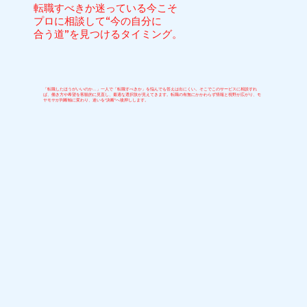
転職すべきか迷っている今こそ
プロに相談して“今の自分に
合う道”を見つけるタイミング。
「転職したほうがいいのか…」一人で「転職すべきか」を悩んでも答えは出にくい。そこでこのサービスに相談すれ
ば、働き方や希望を客観的に見直し、最適な選択肢が見えてきます。転職の有無にかかわらず情報と視野が広がり、モ
ヤモヤが判断軸に変わり、迷いを“決断”へ後押しします。