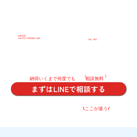
前職:営業
現在:同社で部署異動し継続
25歳・男性
​納得いくまで何度でも
相談無料
まずはLINEで相談する
\ここが違う/