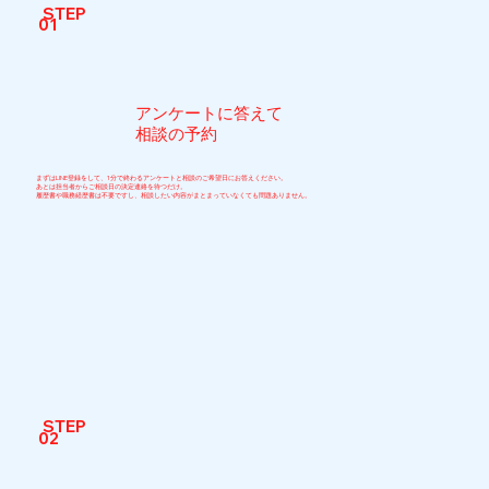
STEP
01
アンケートに答えて
相談の予約
まずはLINE登録をして、1分で終わるアンケートと相談のご希望日にお答えください。
あとは担当者からご相談日の決定連絡を待つだけ。
履歴書や職務経歴書は不要ですし、相談したい内容がまとまっていなくても問題ありません。
STEP
02