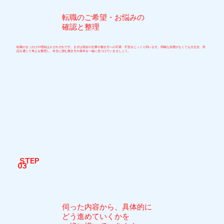
転職のご希望・お悩みの
確認と整理
転職のきっかけや理由は人それぞれです。まずは現在の仕事や働き方への不満・不安をじっくり伺います。明確な目標がなくても大丈夫。対
話を通じて考えを整理し、本当に望む働き方や条件を一緒に見つけていきましょう。
STEP
03
伺った内容から、具体的に
どう進めていくかを