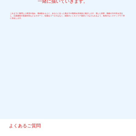
一緒に描いていきます。
これまでに整理した希望や強み、価値観をもとに、あなたに合った働き方や職場を具体的に検討します。適した業界・職種の方向性を見出
し、応募書類や面接対策などもサポート。転職をゴールではなく、納得のいくキャリア選択につなげられるよう、無理のないステップで丁寧
に伴走します。
​よくあるご質問