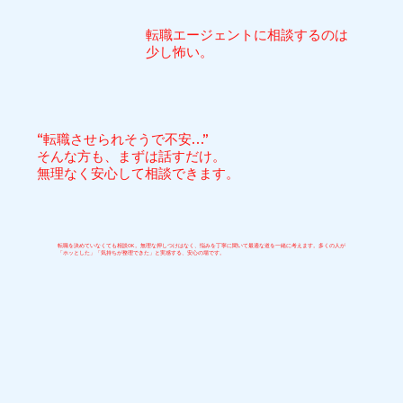
​転職エージェントに相談するのは
少し怖い。
“転職させられそうで不安…”
そんな方も、まずは話すだけ。
無理なく安心して相談できます。
転職を決めていなくても相談OK。無理な押しつけはなく、悩みを丁寧に聞いて最適な道を一緒に考えます。多くの人が
「ホッとした」「気持ちが整理できた」と実感する、安心の場です。