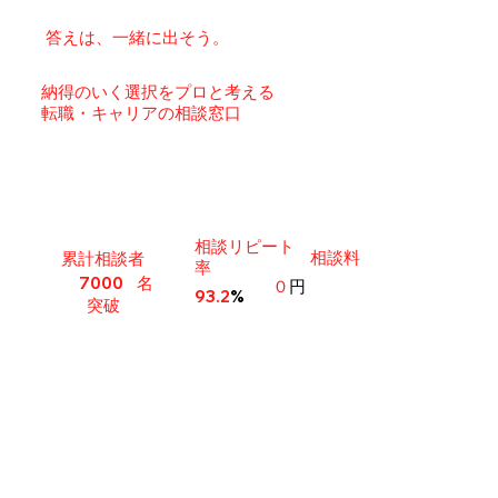
答えは、一緒に出そう。
納得のいく選択をプロと考える
転職・キャリアの相談窓口
相談リピート
相談料
​累計相談者
率
名
7000
０
円
93.2
%
突破