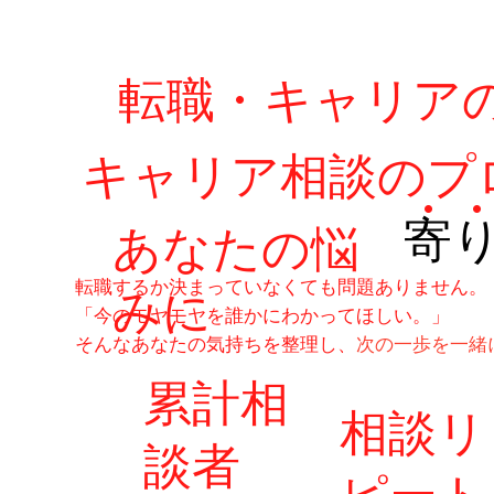
​転職・キャリア
キャリア相談のプ
​・
寄
あなたの悩
転職するか決まっていなくても問題ありません。
みに
「今のモヤモヤを誰かにわかってほしい。」
そんなあなたの気持ちを整理し、
次の一歩を一緒
​累計相
相談リ
談者