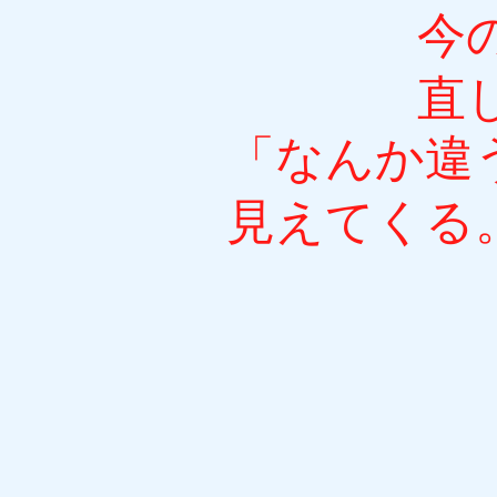
​
直
「なんか違
見えてくる