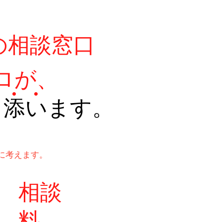
の相談窓口
ロが、
・・・
り添います。
に考えます。
​相談
料