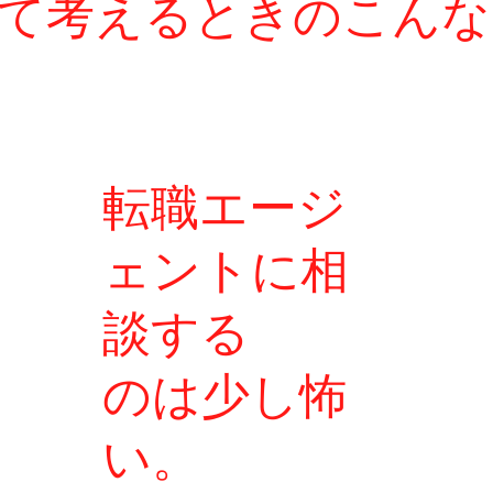
て考えるときの
こんな
​転職エージ
ェントに相
談する
のは
少し怖
い
。