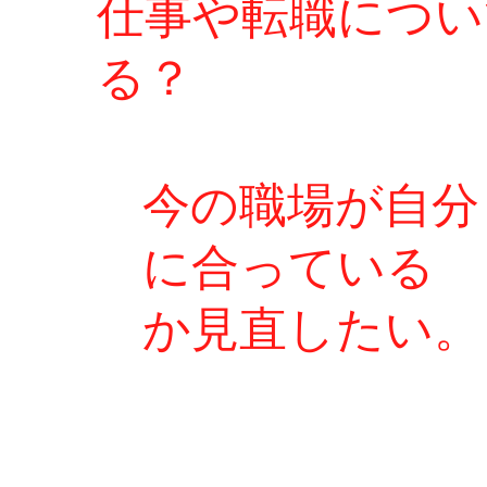
仕事や転職につい
る？
​今の職場が自分
に合っている
か
見直したい
。