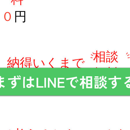
０
円
相談
​納得いくまで
無料
何度でも
まずはLINEで相談す