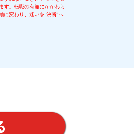
ます。転職の有無にかかわら
軸に変わり、迷いを“決断”へ
る