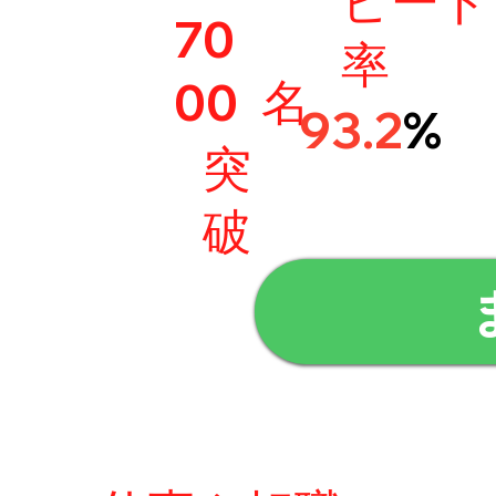
ピート
70
率
名
00
93.2
%
突
破