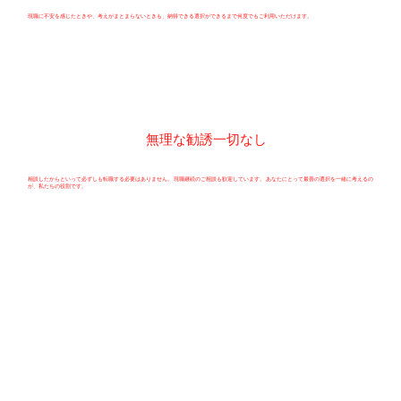
現職に不安を感じたときや、考えがまとまらないときも、納得できる選択ができるまで何度でもご利用いただけます。
無理な勧誘一切なし
相談したからといって必ずしも転職する必要はありません。 現職継続のご相談も歓迎しています。 あなたにとって最善の選択を一緒に考えるの
が、私たちの役割です。