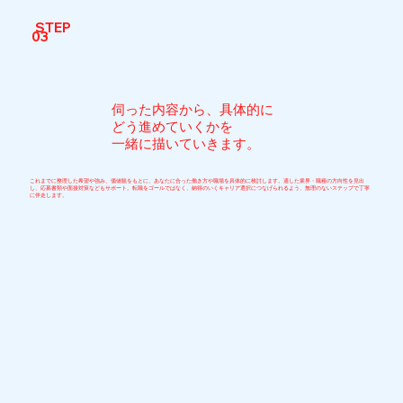
STEP
03
伺った内容から、具体的に
どう進めていくかを
一緒に描いていきます。
これまでに整理した希望や強み、価値観をもとに、あなたに合った働き方や職場を具体的に検討します。適した業界・職種の方向性を見出
し、応募書類や面接対策などもサポート。転職をゴールではなく、納得のいくキャリア選択につなげられるよう、無理のないステップで丁寧
に伴走します。