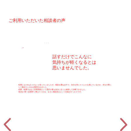
​ご利用いただいた相談者の声
・・・
話すだけでこんなに
気持ちが軽くなるとは
思いませんでした。
転職しなければいけないと焦っていましたが、相談を重ねる中で、自分が何にストレスを感じているのか、何を大事に
して働きたいのかが整理されました。
結果、転職ではなく部署異動という選択が最も自分に合うと納得して決断できました。
状況を“選べる状態”に整えてくれる、まさに相談窓口という言葉がぴったりです。