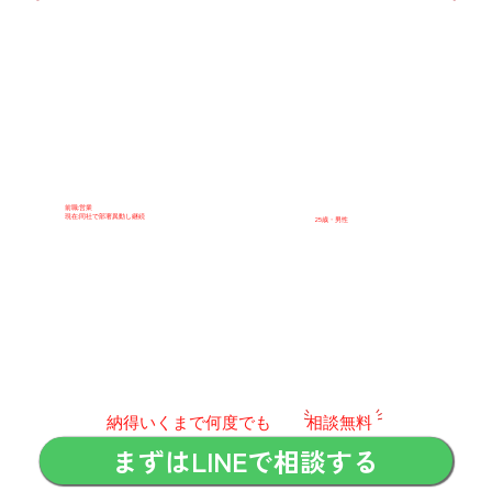
前職:営業
現在:同社で部署異動し継続
25歳・男性
​納得いくまで何度でも
相談無料
まずはLINEで相談する