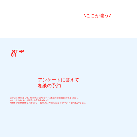
\ここが違う/
STEP
01
アンケートに答えて
相談の予約
まずはLINE登録をして、1分で終わるアンケートと相談のご希望日にお答えください。
あとは担当者からご相談日の決定連絡を待つだけ。
履歴書や職務経歴書は不要ですし、相談したい内容がまとまっていなくても問題ありません。