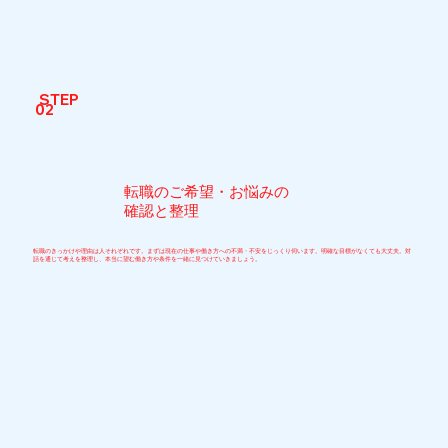
STEP
02
転職のご希望・お悩みの
確認と整理
転職のきっかけや理由は人それぞれです。まずは現在の仕事や働き方への不満・不安をじっくり伺います。明確な目標がなくても大丈夫。対
話を通じて考えを整理し、本当に望む働き方や条件を一緒に見つけていきましょう。